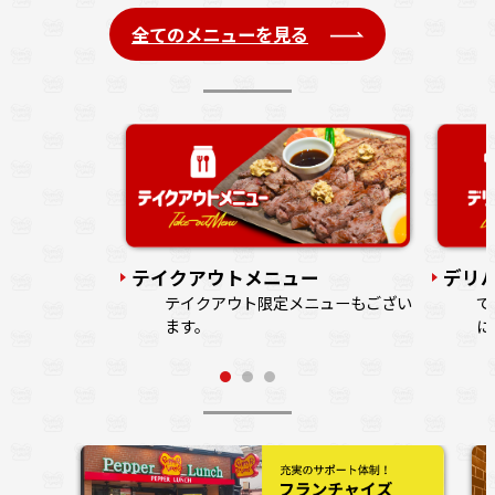
全てのメニューを見る
注文の列に並ば
す。
テイクアウトメニュー
デリ
テイクアウト限定メニューもござい
で
ます。
に