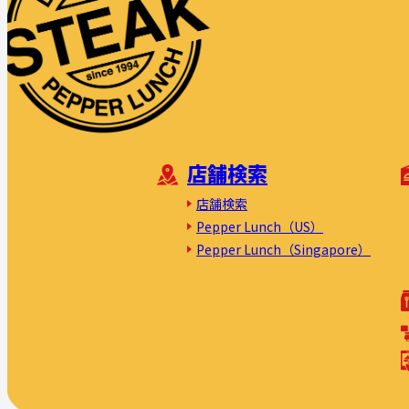
店舗検索
店舗検索
Pepper Lunch（US）
Pepper Lunch（Singapore）