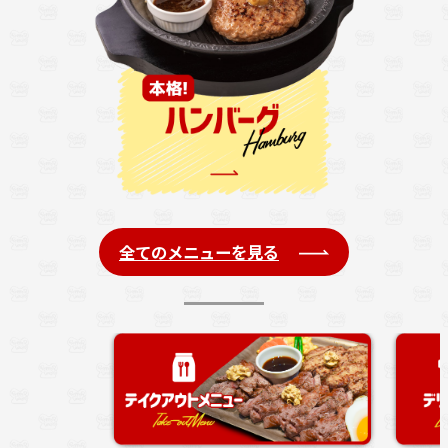
全てのメニューを見る
注文の列に並ば
す。