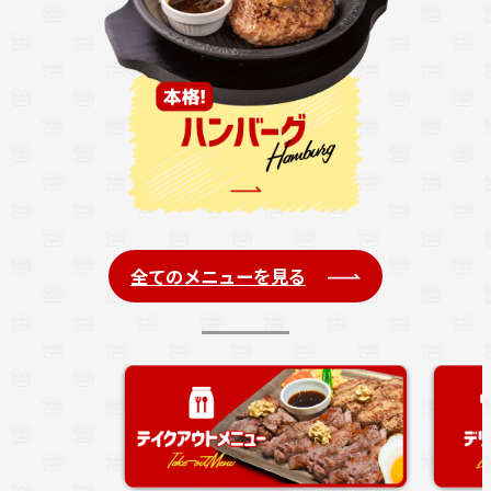
全てのメニューを見る
注文の列に並ば
す。