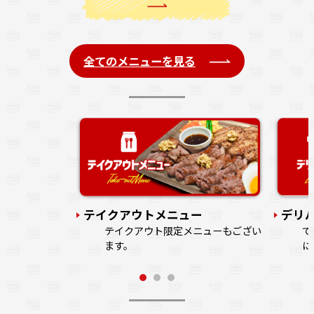
全てのメニューを見る
注文の列に並ば
す。
テイクアウトメニュー
デリ
テイクアウト限定メニューもござい
で
ます。
に