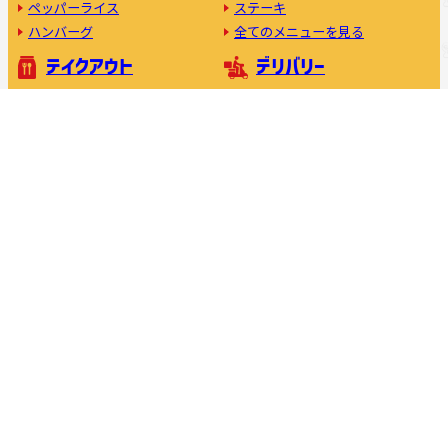
ペッパーライス
ステーキ
ハンバーグ
全てのメニューを見る
テイクアウト
デリバリー
モバイルオーダー
こだわり
素材・製法のこだわり
世界にはばたくペッパーランチ
社会課題への取り組み
ペッパーランチの美味しい食べ方
おいしさの理由
フランチャイズ加盟について
キャスト募集中
利用規約
プライバシーポリシー
公式アプリ
コーポレートサイト