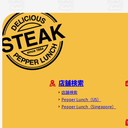
店舗検索
店舗検索
Pepper Lunch（US）
Pepper Lunch（Singapore）