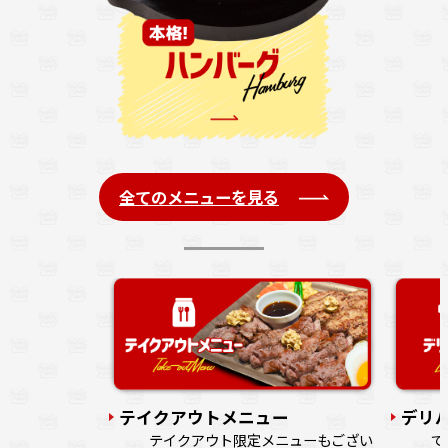
全てのメニューを見る
注文の列に並ば
す。
テイクアウトメニュー
デリ
テイクアウト限定メニューもござい
で