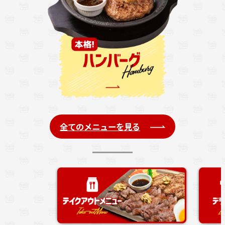
全てのメニューを見る
注文の列に並ば
す。