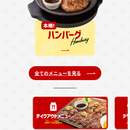
全てのメニューを見る
注文の列に並ば
す。