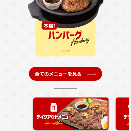
全てのメニューを見る
注文の列に並ば
す。