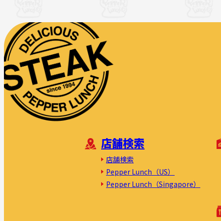
店舗検索
店舗検索
Pepper Lunch（US）
Pepper Lunch（Singapore）