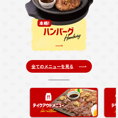
全てのメニューを見る
注文の列に並ば
す。