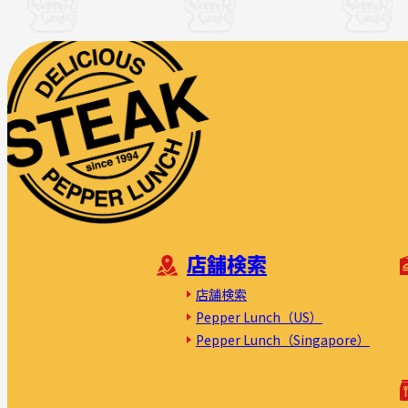
店舗検索
店舗検索
Pepper Lunch（US）
Pepper Lunch（Singapore）