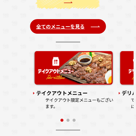
全てのメニューを見る
注文の列に並ば
す。
テイクアウトメニュー
デリ
テイクアウト限定メニューもござい
で
ます。
に