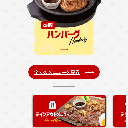
全てのメニューを見る
注文の列に並ば
す。