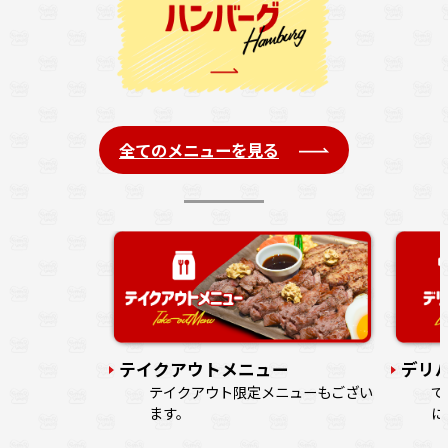
全てのメニューを見る
注文の列に並ば
す。
テイクアウトメニュー
デリ
テイクアウト限定メニューもござい
で
ます。
に